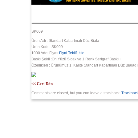
SK009
Ürün Adı : Standart Kabartmalı Düz Biala
Ürün Kodu: SK009
1000 Adet Fiyatı:
Fiyat Teklifi İste
Baskı Şekli :Ön Yüzü Sıcak ve 1 Renk Serigraf Baskılı
Özellikleri : Ürünümüz 1. Kalite Standart Kabartmalı Düz Biala
<< Geri Dön
Comments are closed, but you can leave a trackback:
Trackbac