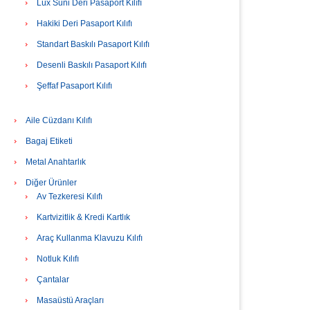
Lüx Suni Deri Pasaport Kılıfı
Hakiki Deri Pasaport Kılıfı
Standart Baskılı Pasaport Kılıfı
Desenli Baskılı Pasaport Kılıfı
Şeffaf Pasaport Kılıfı
Aile Cüzdanı Kılıfı
Bagaj Etiketi
Metal Anahtarlık
Diğer Ürünler
Av Tezkeresi Kılıfı
Kartvizitlik & Kredi Kartlık
Araç Kullanma Klavuzu Kılıfı
Notluk Kılıfı
Çantalar
Masaüstü Araçları