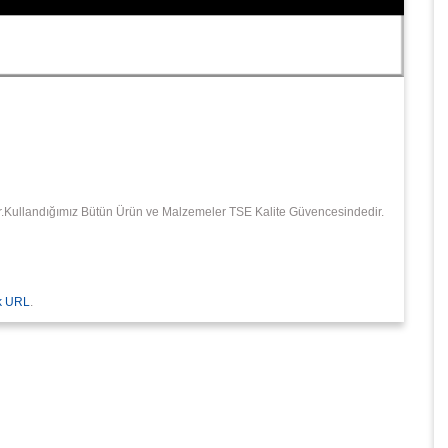
dır.Kullandığımız Bütün Ürün ve Malzemeler TSE Kalite Güvencesindedir.
k URL
.