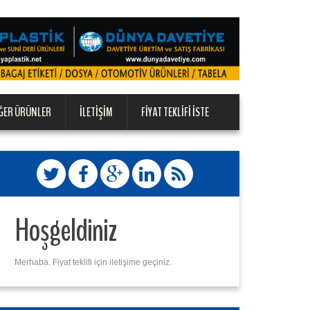
ĞER ÜRÜNLER
İLETIŞIM
FIYAT TEKLIFI İSTE
Hoşgeldiniz
Merhaba. Fiyat teklifi için iletişime geçiniz.