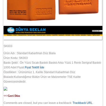
SK003
Ürün Adı : Standart Kabartmalı Düz Biala
Ürün Kodu: SK003
Baskı Şekli : Ön Yüzü Sıcak Baskılı Baskılı Arka Yüzü 1 Renk Serigraf Baskılı
1000 Adet Fiyatı:
Fiyat Teklifi İste
Özellikleri : Ürünümüz 1. Kalite Standart Kabartmalı Düz
Bialadır.Kullandığımız Bütün Ürün ve Malzemeler TSE Kalite
Güvencesindedir.
<< Geri Dön
Comments are closed, but you can leave a trackback:
Trackback URL
.